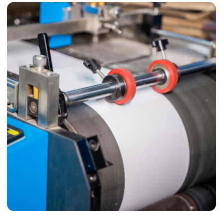
Обзорные
видео
нашей
продукции
Этикетки в закрытом лотке с крышкой
Наша продукция в
навигация
каталог +
покупателям +
контакты