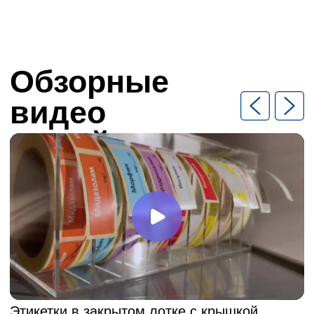
Связь
россия: +7 (901) 693-53-52
армения: +374-43-500-182
Офис
125310, г. Москва, Пятницкое
шоссе 40
График работы: 9:00 - 21:00
ооо “медстикер”
инн 7733395112
@2026 МЕДСТИКЕР
Политика конфиденциальности
Сайт разработал: Kasatka