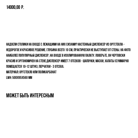
14000,00
р.
Добавить в корзину
Надоели столики на входе с лежащими на них СИЗами? Настенный диспенсер из оргстекла -
недорогое и красивое решение. Глубина всего 10 см, практически не выступает от стены. На фото
наиболее популярный диспенсер, на входе в изолированную палату. Поверьте, он чертовски
красив и эргономичен на стене.Диспенсер имеет 7 отсеков - Шапочки, Маски, Халаты (суммарно
помещается 10-12 штук), Перчатки - 3 отсека.
Материал: Оргстекло или поликарбонат
lwh: 500x95x560 mm
Может быть интересным